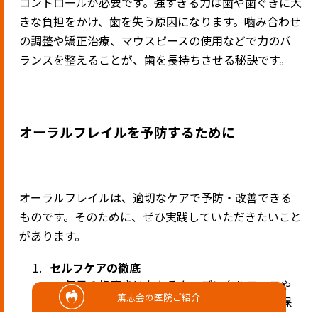
コントロールが必要です。強すぎる力は歯や歯ぐきに大
きな負担をかけ、歯を失う原因になります。噛み合わせ
の調整や矯正治療、マウスピースの使用などで力のバ
ランスを整えることが、歯を長持ちさせる秘訣です。
オーラルフレイルを予防するために
オーラルフレイルは、適切なケアで予防・改善できる
ものです。そのために、ぜひ実践していただきたいこと
があります。
セルフケアの徹底
毎日の歯磨きはもちろん、デンタルフロスや
篤志会の医院ご紹介
歯間ブラシなども使い、お口の中を清潔に保