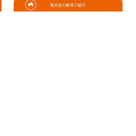
篤志会の医院ご紹介
長崎大学歯学部卒業 長
崎大学病院臨床研修医
2018年4月医療法人さ
こだ歯科医院入社 2021
年4月医療法人篤志会さ
こだ歯科 副理事長
歯科医師
厚生労働省 歯
科臨床研修指導医
厚生
労働省 臨床研修医プログラ
ム責任者
SHARE