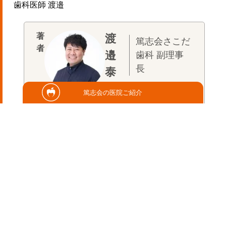
歯科医師 渡邉
渡
篤志会さこだ
邉
歯科 副理事
長
泰
長崎大学歯学部卒業 長
篤志会の医院ご紹介
崎大学病院臨床研修医
2018年4月医療法人さ
こだ歯科医院入社 2021
年4月医療法人篤志会さ
こだ歯科 副理事長
歯科医師
厚生労働省 歯
科臨床研修指導医
厚生
労働省 臨床研修医プログラ
ム責任者