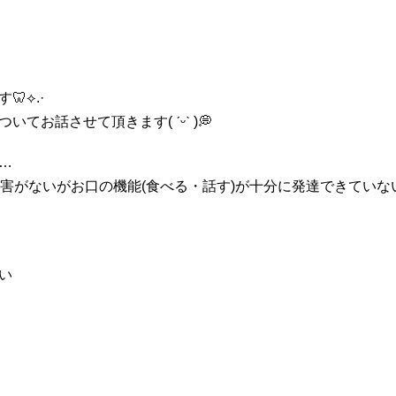
⟡.·
お話させて頂きます( ˊᵕˋ )💭
…
害がないがお口の機能(食べる・話す)が十分に発達できていな
い