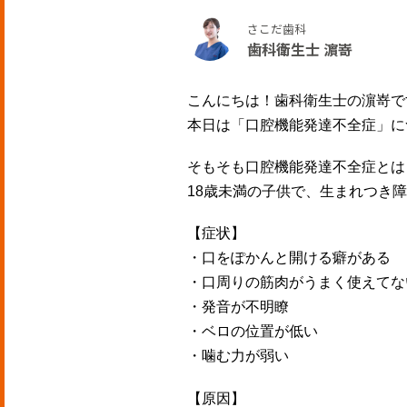
さこだ歯科
歯科衛生士 濵嵜
こんにちは！歯科衛生士の濵嵜です
本日は「口腔機能発達不全症」について
そもそも口腔機能発達不全症とは
18歳未満の子供で、生まれつき障
【症状】
・口をぽかんと開ける癖がある
・口周りの筋肉がうまく使えてな
・発音が不明瞭
・ベロの位置が低い
・噛む力が弱い
【原因】