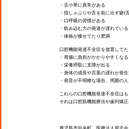
・舌小帯に異常がある
・指しゃぶりや舌を前に出す癖(舌
・口呼吸の習慣がある
・飲み込む力の発達が遅れている
・体格が痩せてたり肥満
口腔機能発達不全症を放置してた
・胃腸に負担がかかりやすくなる
・栄養摂取に支障が出る
・身体の成長や言葉の遅れが発生
・発音が不明瞭な場合、周囲の人
これらの口腔機能発達不全症はも
それは口腔筋機能療法や歯列矯正に
鹿児島市中央町 医療法人篤志会