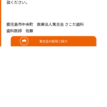
談ください。
鹿児島市中央町 医療法人篤志会 さこだ歯科
歯科医師 佐藤
篤志会の医院ご紹介
佐
篤志会さこ
藤
だ歯科 歯科
孝
医師
大
鹿児島大学歯学部卒業
2022年4月医療法人篤
志会さこだ歯科臨床研
修医 2023年 4月医療法
人篤志会さこだ歯科入