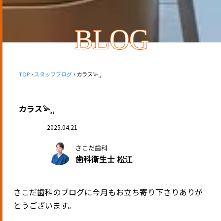
BLOG
TOP
スタッフブログ
カラス𓅫⸒⸒
カラス𓅫⸒⸒
2025.04.21
さこだ歯科
歯科衛生士 松江
さこだ歯科のブログに今月もお立ち寄り下さりありが
とうございます。