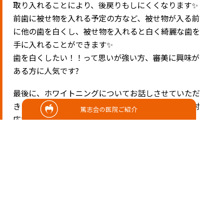
取り入れることにより、後戻りもしにくくなります✨
前歯に被せ物を入れる予定の方など、被せ物が入る前
に他の歯を白くし、被せ物を入れると白く綺麗な歯を
手に入れることができます✨
歯を白くしたい！！って思いが強い方、審美に興味が
ある方に人気です?
最後に、ホワイトニングについてお話しさせていただ
きましたが、ホワイトニングは神経のある歯にしか対
篤志会の医院ご紹介
応できません。
神経のない歯にはまた、違う治療法がありますので、
その際はご相談して下さい?‍♀️また、ホワイトニングの
効果は個人差があります。
スタートの歯の色や、白くなりやすい方、なりにくい
方、また服用薬や、日頃から好む食べ物、飲み物など
でホワイトニングの回数や期間が異なります。
担当のカウンセラーやDr、担当の歯科衛生士に相談す