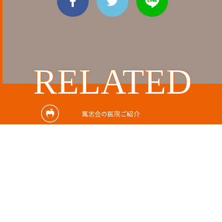
RELATED
関連記事
篤志会の医院ご紹介