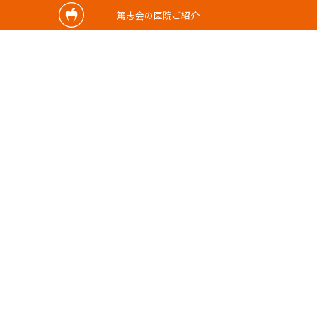
篤志会の医院ご紹介
2025/03/11
歯の神経
みなさんこんにちはー！！ 歯科衛生士の難
波です🦷🦷🦷 2月は誕生月だ……