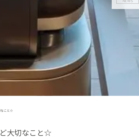
NEWS
なこと‪☆
外科って聞くと怖いけど大切なこと‪☆