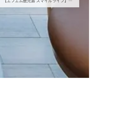
【エフエム鹿児島 スマイルライフ】オーラルフレイルとは？お口の小さな衰えを見逃さないために