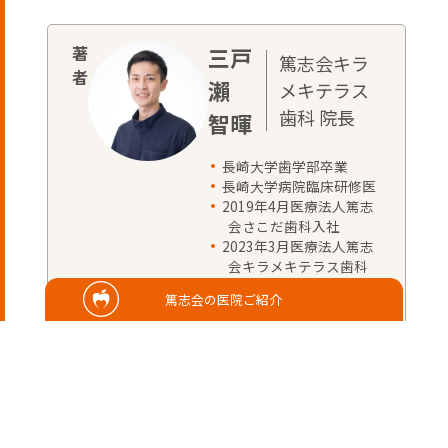
三戸
篤志会キラ
瀨
メキテラス
歯科 院長
智暉
長崎大学歯学部卒業
長崎大学病院臨床研修医
2019年4月医療法人篤志
会さこだ歯科入社
2023年3月医療法人篤志
会キラメキテラス歯科
院長
篤志会の医院ご紹介
歯科医師