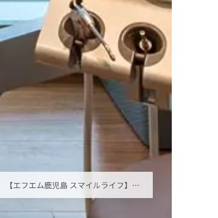
【エフエム鹿児島 スマイルライフ】オーラルフレイルとは？お口の小さな衰えを見逃さないために