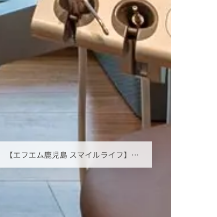
【エフエム鹿児島 スマイルライフ】オーラルフレイルとは？お口の小さな衰えを見逃さないために