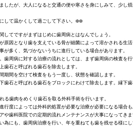
ましたが、大人になると交通の便や寒さを身にしみて、少し煩
にして温かくして過ごして下さい。
❄️❄️
関してですがまずはじめに歯周病とはなんでしょう。
が原因となり歯を支えている骨が細菌によって溶かされる生活
事が多く、気づかないうちに進行している場合があります。
。歯周病に対する治療の流れとしては、まず歯周病の検査を行
上歯石と呼ばれる歯石を除去します。
間期間を空けて検査をもう一度し、状態を確認します。
下歯石と呼ばれる歯石をブロックにわけて除去します。縁下歯
れる歯肉をめくり歯石を取る外科手術を行います。
進行度によっては外科的処置が必要な治療が必要になる場合も
アや歯科医院での定期的流れメンテナンスが大事になってきま
い為にも、歯周病治療を行い、年を重ねても歯を残せる様にし