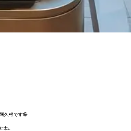
阿久根です
😀
たね。