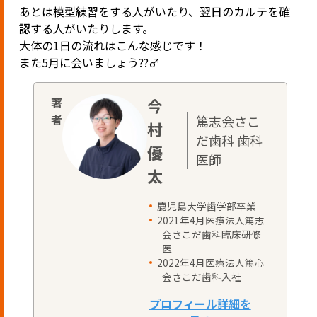
あとは模型練習をする人がいたり、翌日のカルテを確
認する人がいたりします。
大体の1日の流れはこんな感じです！
また5月に会いましょう??‍♂️
今
篤志会さこ
村
だ歯科 歯科
優
医師
太
鹿児島大学歯学部卒業
2021年4月医療法人篤志
会さこだ歯科臨床研修
医
2022年4月医療法人篤心
会さこだ歯科入社