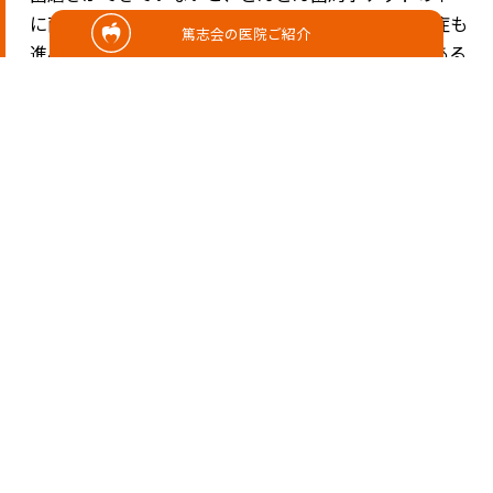
に菌を入れることになり、また菌がいることで、炎症も
篤志会の医院ご紹介
進み、血液も集まってくるので、、歯周病菌の餌である
血液を食べてどんどん歯周病菌は増え続けます。
歯周病菌は、肉食なんです。
やがて、そんな悪循環を繰り返していくと、自分の免疫
反応によって骨を溶かしていき、知らないうちに歯がグ
ラグラしてきた、というふうになるんです。
ここまであまり強い痛みは感じることはありません。
歯が揺れてから歯や歯茎の違和感で気づくことも多い
です。
一度溶けてしまった骨はもとに戻すのは難しくなりま
す。