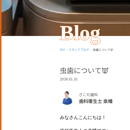
Blog
TOP
スタッフブログ
虫歯について👿
虫歯について👿
2026.01.31
さこだ歯科
歯科衛生士 桒幡
みなさんこんにちは！