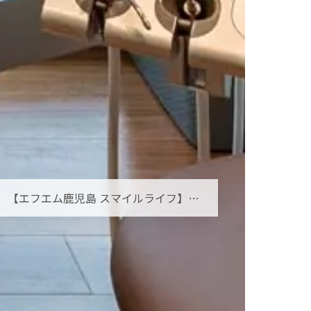
【エフエム鹿児島 スマイルライフ】オーラルフレイルとは？お口の小さな衰えを見逃さないために