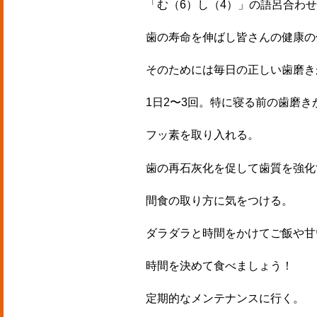
「む（
6
）し（
4
）」の語呂合わせ
歯の寿命を伸ばし皆さんの健康の
そのためには毎日の正しい
歯磨き
1
日
2
〜
3
回。特に寝る前の歯磨き
フッ素
を取り入れる。
歯の再石灰化を促して歯質を強化
間食の
取り方に気をつける。
ダラダラと時間をかけてご飯や甘
時間を決めて食べましょう！
定期的なメンテナンス
に行く。