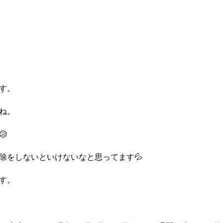
す。
ね。

除をしないといけないなと思ってます💦
す。