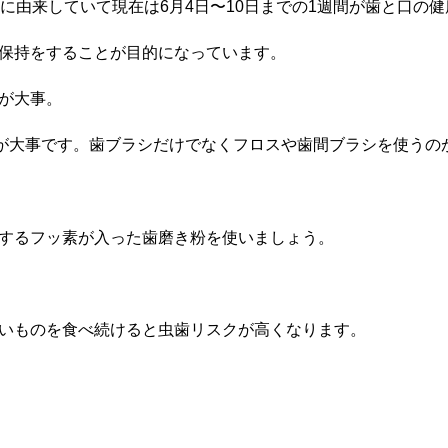
に由来していて現在は
6
月
4
日〜
10
日までの
1
週間が歯と口の健
保持をすることが目的になっています。
が大事。
が大事です。歯ブラシだけでなくフロスや歯間ブラシを使うの
するフッ素が入った歯磨き粉を使いましょう。
いものを食べ続けると虫歯リスクが高くなります。