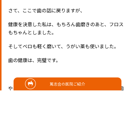
さて、ここで歯の話に戻りますが、
健康を決意した私は、もちろん歯磨きのあと、フロス
もちゃんとしました。
そしてベロも軽く磨いて、うがい薬も使いました。
歯の健康は、完璧です。
篤志会の医院ご紹介
やはり歯の健康を気をつけようと思ったら、毎日の歯
磨き、すごく大事です。
しかも、その歯や歯茎の状態や、その日食べた食べ物
に合わせて歯磨を頑張るか頑張らないか決めてくのも
ありです。