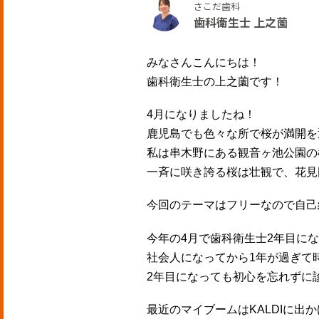
さこだ歯科
歯科衛生士 上之薗
みなさんこんにちは！
歯科衛生士の上之薗です！
4月になりましたね！
鹿児島でも色々な所で桜が満開を
私は串木野にある観音ヶ池公園の
一斉に咲き誇る桜は壮観で、花見
今回のテーマはフリーなので自己
今年の4月で歯科衛生士2年目に
社会人になってから1年が過ぎて時の
2年目になっても初心を忘れずに
最近のマイブームはKALDIに出