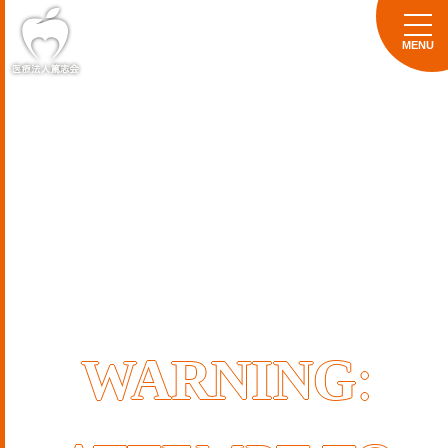
WARNING
: