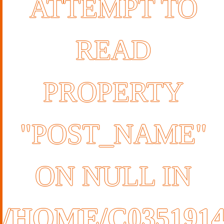
ATTEMPT TO
READ
PROPERTY
"POST_NAME"
ON NULL IN
/HOME/C035191