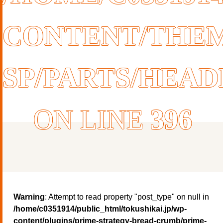
CONTENT/THEM
SP/PARTS/HEA
ON LINE
396
Warning
: Attempt to read property "post_type" on null in
/home/c0351914/public_html/tokushikai.jp/wp-
content/plugins/prime-strategy-bread-crumb/prime-