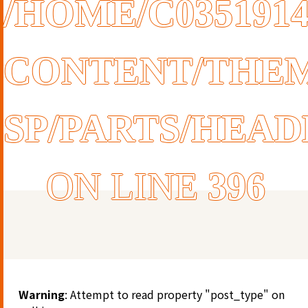
/HOME/C035191
CONTENT/THEM
SP/PARTS/HEA
ON LINE
396
Warning
: Attempt to read property "post_type" on