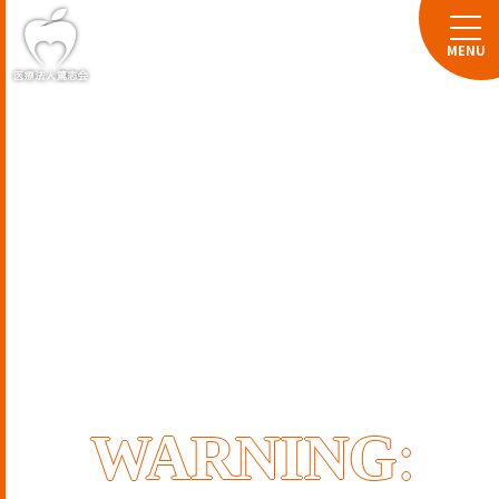
WARNING
: