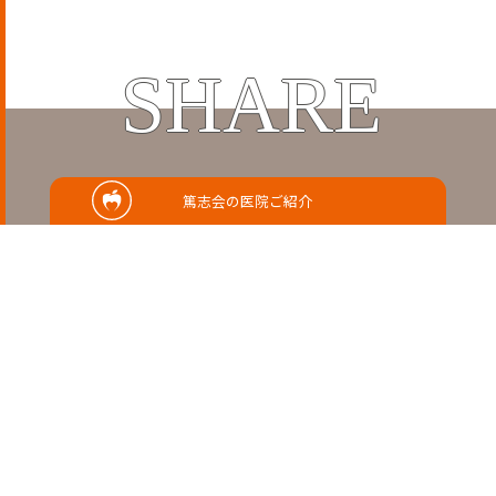
SHARE
篤志会の医院ご紹介
この記事をシェアする