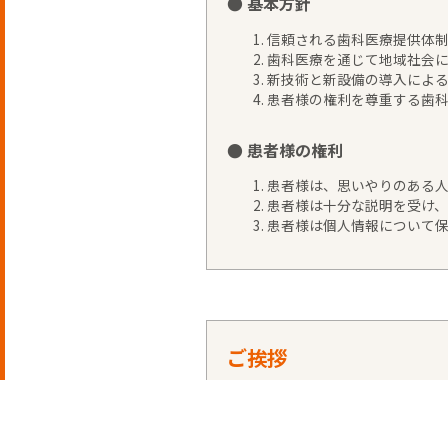
● 基本方針
信頼される歯科医療提供体
歯科医療を通じて地域社会
新技術と新設備の導入による
患者様の権利を尊重する歯
● 患者様の権利
患者様は、思いやりのある人
患者様は十分な説明を受け、
患者様は個人情報について保
ご挨拶
鹿児島大学歯学部付属病院に勤務したの
んできました。 時代も平成から令和に
島Li-Ka1920の6Fに移転しました