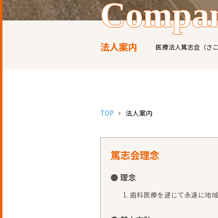
compa
法人案内
医療法人篤志会（さ
TOP
法人案内
篤志会理念
● 理念
歯科医療を通じて永遠に地