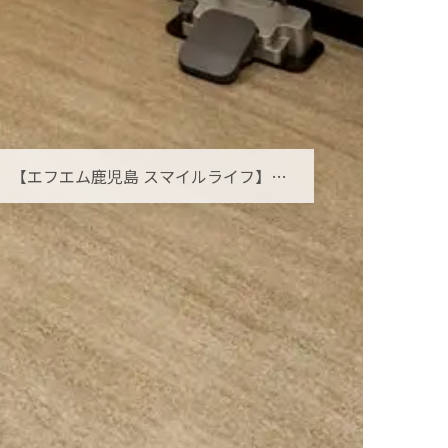
【エフエム鹿児島 スマイルライフ】オーラルフレイルとは？お口の小さな衰えを見逃さないために