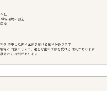
制
に奉仕
 職場環境の創造
科医療
格を 尊重した歯科医療を受ける権利があります
納得と 同意のうえで、適切な歯科医療を受ける 権利があります
護される 権利があります
ち平成8年に西駅一番街入り口2Fでさこだ歯科医院を開設しました。以来、地域の
変わり西鹿児島駅の名称は鹿児島中央駅に変わり駅前再開発も進み、さこだ歯科医院は
。移転を機に医療法人さこだ歯科医院から医療法人篤志会と法人名称の変更も行いました