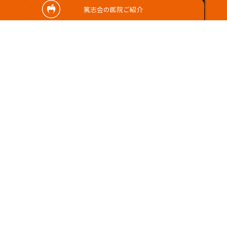
篤志会の医院ご紹介
2024/12/30
飲み込みづらくなってないですか？🥺…
こんにちは！歯科衛生士の濵嵜です˶ ̇ᵕ​ ̇˶ 皆さ
んはお口の機能低下してい……
さこだ歯科
さこだ歯科
歯科衛生士 濵嵜