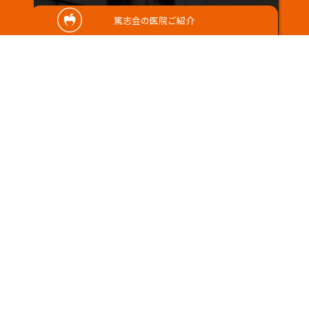
篤志会の医院ご紹介
2022/01/25
お子さんの予防歯科??
こんにちは！ 今回のテーマは予防歯科で
す！ その中でもお子さんの予防……
Warning
: Undefined property: WP_Error::$name 
/home/c0351914/public_html/tokushikai.jp/w