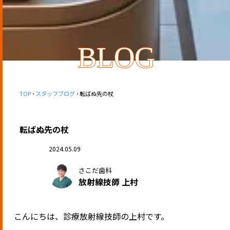
BLOG
TOP
スタッフブログ
転ばぬ先の杖
転ばぬ先の杖
2024.05.09
さこだ歯科
放射線技師 上村
こんにちは、診療放射線技師の上村です。