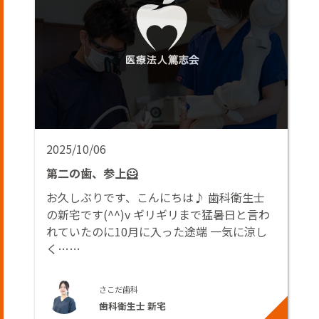
2025/10/06
第二の歯、参上🦸
お久しぶりです、こんにちは♪ 歯科衛生士
の新宅です(^^)v ギリギリまで猛暑日と言わ
れていたのに10月に入った途端 一気に涼し
く……
さこだ歯科
歯科衛生士 新宅