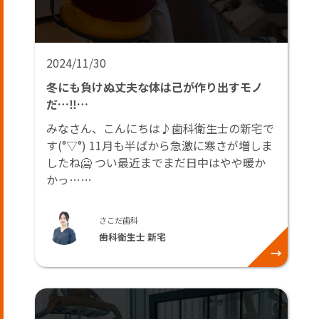
2024/11/30
冬にも負けぬ丈夫な体は己が作り出すモノ
だ…‼️…
みなさん、こんにちは♪歯科衛生士の新宅で
す(°▽°) 11月も半ばから急激に寒さが増しま
したね🥶 つい最近までまだ日中はやや暖か
かっ……
さこだ歯科
歯科衛生士 新宅