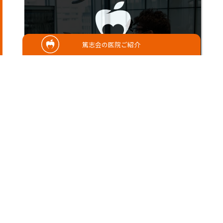
篤志会の医院ご紹介
2024/11/11
神経に真剣‼️🦷
こんにちは(^^)歯科衛生士の新宅です🎶 最
近、冷たい風が出てきてやっと秋らしくなっ
てきましたね🍂 毎朝ウォーキング🚶‍♀️で出社
し……
さこだ歯科
歯科衛生士 新宅