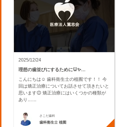
2025/12/24
理想の歯並びにするために🦷✨️…
こんにちは☺ 歯科衛生士の植囿です！！ 今
回は矯正治療についてお話させて頂きたいと
思います😊 矯正治療にはいくつかの種類が
あり……
さこだ歯科
歯科衛生士 植囿