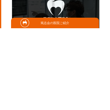
篤志会の医院ご紹介
2025/08/23
口の機能
皆さん、こんにちは😊 歯科衛生士の植囿で
す🌟 さて今回はオーラルフレイルについて
お話させて頂きたいと思います💡 ̖́-‬ 皆さん
オ……
さこだ歯科
歯科衛生士 植囿