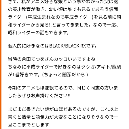
さて、私がアニメ好きな娘という事がわかった父は謎
の英才教育が働き、幼い頃は誰でも見るであろう仮面
ライダー(平成生まれなので平成ライダー)を見る前に昭
和ライダーから見ろ‼️と言ってきました。なので一応、
昭和ライダーの話もできます。
個人的に好きなのはBLACK/BLACK RXです。
当時の倉田てつをさんカッコいいですよね
ちなみに平成ライダーで好きなのはクウガ/アギト/龍騎
が1番好きです。(ちょっと闇深だから )
今期のアニメもほぼ観てるので、同じく同志の方いま
したらぜひお声掛けください‼️
まだまだ書きたい話が山ほどあるのですが、これ以上
書くと熱量と語彙力が大変なことになりそうなので一
旦ここまでとします