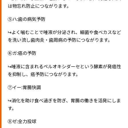
は物忘れ防止につながります。
⑤ハ
:
歯の病気予防
↪︎
よく噛むことで唾液が分泌され、細菌や食べカスなど
を洗い流し歯肉炎・歯周病の予防につながります。
⑥ガ
:
癌の予防
↪︎
唾液に含まれるペルオキシダーセという酵素が発癌性
を抑制し、癌予防につながります。
⑦イー
:
胃腸快調
↪︎
消化を助け食べ過ぎを防ぎ、胃腸の働きを活発にしま
す。
⑧ゼ
:
全力投球