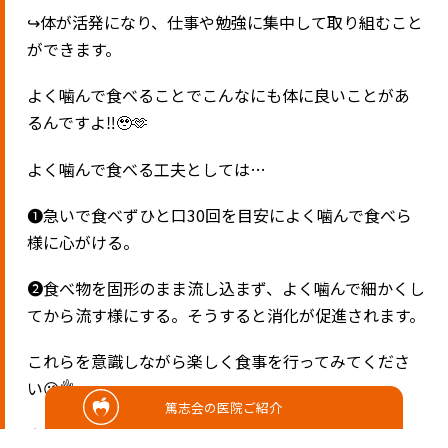
↪︎
体が活発になり、仕事や勉強に集中して取り組むこと
ができます。
よく噛んで食べることでこんなにも体に良いことがあ
るんですよ
‼️🥹🫶
よく噛んで食べる工夫としては
…
❶急いで食べずひと口
30
回を目安によく噛んで食べら
様に心がける。
❷食べ物を固形のまま流し込まず、よく噛んで細かくし
てから流す様にする。そうすると消化が促進されます。
これらを意識しながら楽しく食事を行ってみてくださ
い
😉👌
篤志会の医院ご紹介
よく食べ、よく噛み、体とお口の健康に心掛けましょ