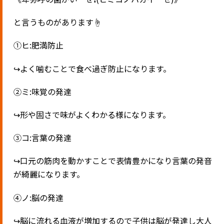
と言うものがあります
☝️
①ヒ
:
肥満防止
↪︎
よく噛むことで食べ過ぎ防止になります。
②ミ
:
味覚の発達
↪︎
形や固さで味がよくわかる様になります。
③コ
:
言葉の発達
↪︎
口元の筋肉を動かすことで表情豊かになり言葉の発音
が綺麗になります。
④ノ
:
脳の発達
↪︎
脳に流れる血液が増加するので子供は脳が発達し大人