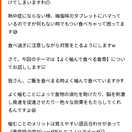
けてしまいますわ
🫠
熱中症にならない様、梅塩味のタブレットにハマって
いるのですが何もない時でもつい食べちゃって困ってま
す
😅
食べ過ぎに注意しながら対策をとるようにします
w
さて、今回のテーマは【よく噛んで食べる食育】につい
てお話しします
🦷
皆さん、ご飯を食べまる時よく噛んで食べていますか
❓
よく噛むことによって食物の消化を助けたり、脳を刺激
し発達を促進させたり
…
色々な効果をもたらしてくれ
るんですよ
😆
噛むことのメリットは覚えやすい語呂合わせがあって
《卑弥呼の歯がいーぜ
❗️
(
ヒミコノハガイーゼ
)
》