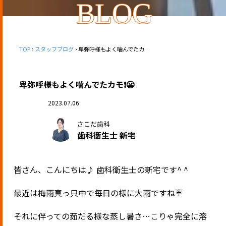
BLOG
TOP
スタッフブログ
卑弥呼様もよく噛んでたカモ❗️😬
卑弥呼様もよく噛んでたカモ❗️😬
2023.07.06
さこだ歯科
歯科衛生士 新宅
皆さん、こんにちは♪
歯科衛生士の新宅です
^ ^
最近は梅雨真っ只中で毎日の様に大雨ですね
☔️
それに伴っての茹だる様な蒸し暑さ
…
こりゃ完全に溶