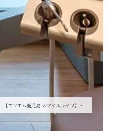
【エフエム鹿児島 スマイルライフ】オーラルフレイルとは？お口の小さな衰えを見逃さないために