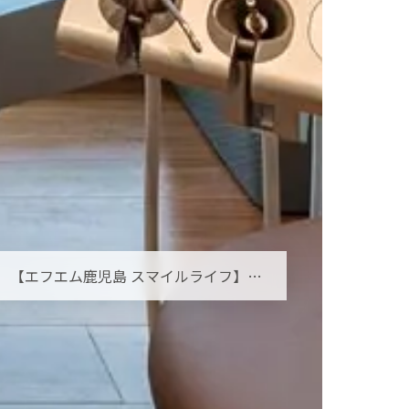
【エフエム鹿児島 スマイルライフ】オーラルフレイルとは？お口の小さな衰えを見逃さないために