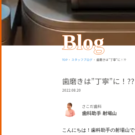
Blog
TOP
スタッフブログ
歯磨きは”丁寧”に！??
歯磨きは”丁寧”に！??
2022.08.20
さこだ歯科
歯科助手 射場山
こんにちは！歯科助手の射場山で