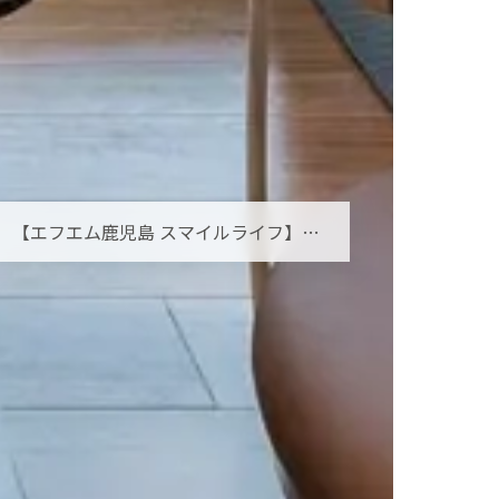
【エフエム鹿児島 スマイルライフ】オーラルフレイルとは？お口の小さな衰えを見逃さないために