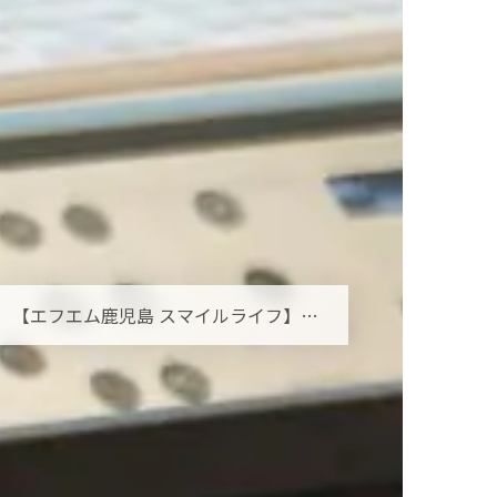
【エフエム鹿児島 スマイルライフ】オーラルフレイルとは？お口の小さな衰えを見逃さないために