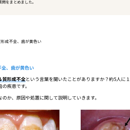
質問をまとめました。
質形成不全、歯が黄色い
不全、歯が黄色い
ル質形成不全
という言葉を聞いたことがありますか？約5人に
歯の疾患です。
なのか、原因や処置に関して説明していきます。