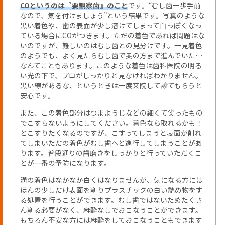
COというのは『要観察歯』のこと
です。“むし歯一歩手前
なので、気を付けましょう”という結果です。写真のような
黒い着色や、歯の表面が少し溶けてしまって白っぽくなっ
ている場合にCOがつきます。ただの着色であれば問題はな
いのですが、難しいのはむし歯との見分けです。一見着色
のようでも、よく見たらむし歯で奥の方まで進んでいた…
なんてこともあります。このような着色は歯科医院の明る
い光の下で、プロがしっかりと見なければわかりません。
黒い線があるな、というときは一度来院して診てもらうと
安心です。
また、この着色部分はつまようじなどの細くて尖ったもの
でこすらないようにしてください。着色なら取れるかも！
とこすりたくなるのですが、こすってしまうと表面が削れ
てしまいただの着色がむし歯へと進行してしまうことがあ
ります。普段通りの歯磨きをしっかりと行っていただくこ
とが一番の予防になります。
溝の着色はなかなか白くはなりませんが、気になる方には
ほんの少しだけ表面を削りプラスチックの白い詰め物をす
る処置を行うことができます。むし歯ではないためたくさ
ん削る必要がなく、麻酔なしでおこなうことができます。
もちろん不安な方には麻酔をしておこなうこともできます