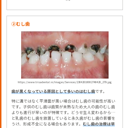
②むし歯
https://www.trisadental.in/Images/Services/23042018082748420_279.jpg
歯が黒くなっている原因として多いのはむし歯
です。
特に溝ではなく平滑面が黒い場合はむし歯の可能性が高い
です。子供のむし歯は歯質が未熟なため大人の歯のむし歯
よりも進行が早いのが特徴です。どうせ生え変わるから…
と乳歯のむし歯を放置していると永久歯がむし歯の影響を
うけ、形成不全になる場合もあります。
むし歯の治療は早