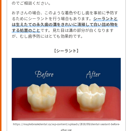
のでご相談ください。
お子さんの場合、このような着色やむし歯を事前に予防す
るためにシーラントを行う場合もあります。
シーラントと
は生えたての永久歯の溝をきれいに清掃して白い詰め物を
する処置のこと
です。見た目は溝の部分が白くなります
が、むし歯予防にはとても効果的です。
【シーラント】
https://maplebrookdental.ca/wp-content/uploads/2018/09/dental-sealant-before-
after.jpg