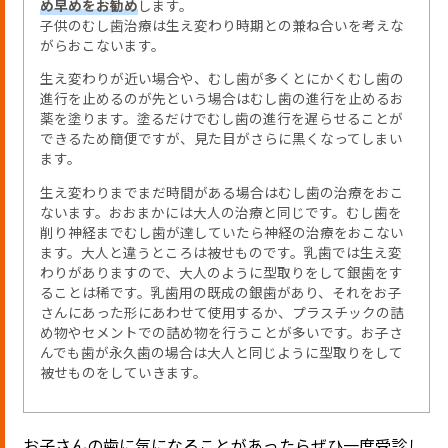
め早めをお勧め
します。
子供のむし歯治療は生え変わり時期との兼ね合いを考えな
がらおこないます。
生え変わりが近い場合や、むし歯が多くとにかくむし歯の
進行を止めるのが先という場合はむし歯の進行を止めるお
薬を塗ります。塗るだけでむし歯の進行を遅らせることが
できるため簡便ですが、見た目がさらに黒くなってしまい
ます。
生え変わりまでまだ時間がある場合はむし歯の治療をおこ
ないます。おおまかには大人の治療と同じです。むし歯を
削り神経までむし歯が達していたら神経の治療をおこない
ます。大人と違うところは被せものです。乳歯では生え変
わりがありますので、大人のように型取りをして銀歯をす
ることは稀です。乳歯用の既成の銀歯があり、それをお子
さんにあった形にあわせて使用するか、プラスチックの詰
め物やセメントでの詰め物を行うことが多いです。お子さ
んでも歯が永久歯の場合は大人と同じように型取りをして
被せものをしていきます。
お子さんの歯に気になることがあったらぜひ一度受診し