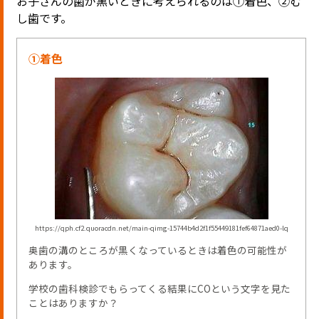
お子さんの歯が黒いときに考えられるのは①着色、②む
し歯です。
①着色
https://qph.cf2.quoracdn.net/main-qimg-15744b4d2f1f55449181fef64871aed0-lq
奥歯の溝のところが黒くなっているときは着色の可能性が
あります。
学校の歯科検診でもらってくる結果にCOという文字を見た
ことはありますか？