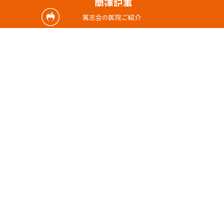
関連記事
篤志会の医院ご紹介
2023/07/18
よく噛んで食べよう
こんにちは！歯科助手の堀田です🤗🎧 もう
すぐで夏休みですね🌻🍧 皆さんは……