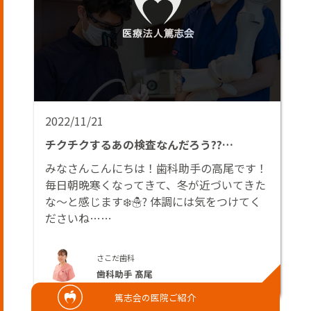
2022/11/21
チクチクするあの検査なんだろう??…
みなさんこんにちは！歯科助手の高尾です！
毎日朝晩寒くなってきて、冬が近づいてきた
な〜と感じます❄️☃️? 体調には気をつけてく
ださいね……
さこだ歯科
歯科助手 髙尾
篤志会の医院ご紹介