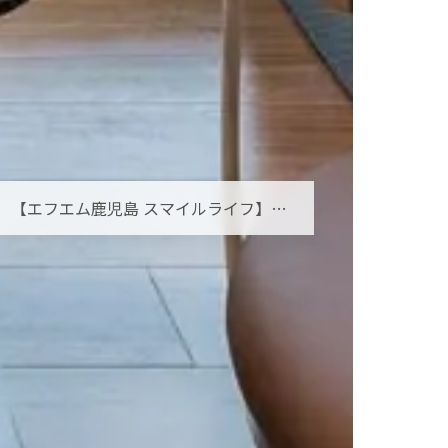
【エフエム鹿児島 スマイルライフ】オーラルフレイルとは？お口の小さな衰えを見逃さないために