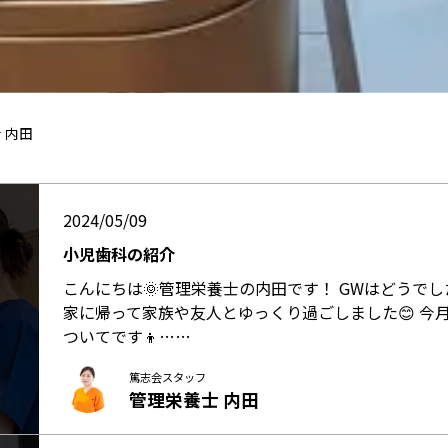
 内田
2024/05/09
小児歯科の紹介
こんにちは🌞管理栄養士の内田です！ GWはどうで
家に帰って家族や友人とゆっくり過ごしました😊 今
ついてです👦……
篤志会スタッフ
管理栄養士 内田