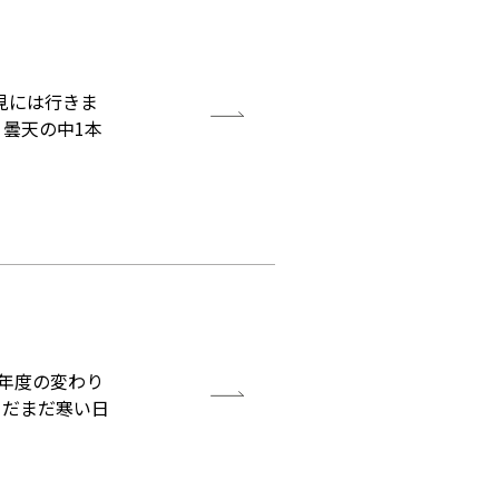
見には行きま
、曇天の中1本
は年度の変わり
まだまだ寒い日