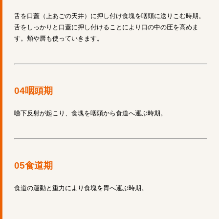
舌を口蓋（上あごの天井）に押し付け食塊を咽頭に送りこむ時期。
舌をしっかりと口蓋に押し付けることにより口の中の圧を高めま
す。頬や唇も使っていきます。
04咽頭期
嚥下反射が起こり、食塊を咽頭から食道へ運ぶ時期。
05食道期
食道の運動と重力により食塊を胃へ運ぶ時期。