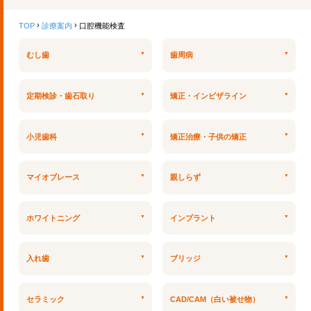
TOP
診療案内
口腔機能検査
むし歯
歯周病
定期検診・歯石取り
矯正・インビザライン
小児歯科
矯正治療・子供の矯正
マイオブレース
親しらず
ホワイトニング
インプラント
入れ歯
ブリッジ
セラミック
CAD/CAM（白い被せ物）