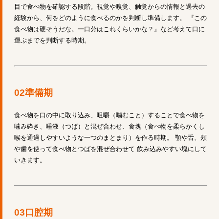
目で食べ物を確認する段階。視覚や嗅覚、触覚からの情報と過去の
経験から、何をどのように食べるのかを判断し準備します。 『この
食べ物は硬そうだな。一口分はこれくらいかな？』など考えて口に
運ぶまでを判断する時期。
02準備期
食べ物を口の中に取り込み、咀嚼（噛むこと）することで食べ物を
噛み砕き、唾液（つば）と混ぜ合わせ、食塊（食べ物を柔らかくし
喉を通過しやすいような一つのまとまり）を作る時期。 顎や舌、頬
や歯を使って食べ物とつばを混ぜ合わせて 飲み込みやすい塊にして
いきます。
03口腔期