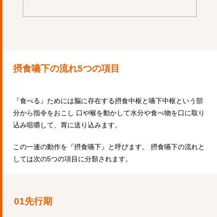
摂食嚥下の流れ
5
つの項目
『食べる』ためには脳に存在する摂食中枢と嚥下中枢という部
分から指令をおこし 口や喉を動かして水分や食べ物を口に取り
込み咀嚼して、胃に送り込みます。
この一連の動作を『摂食嚥下』と呼びます。 摂食嚥下の流れと
しては次の5つの項目に分類されます。
01先行期