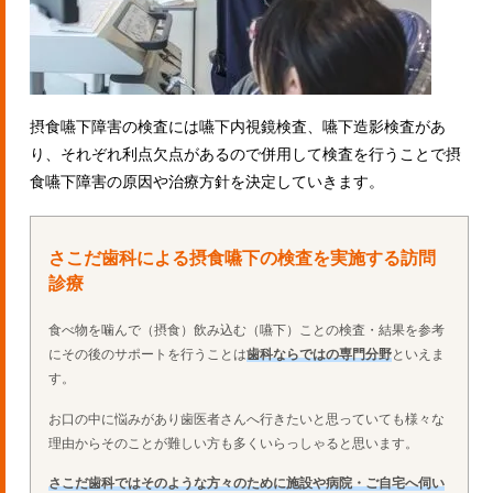
摂食嚥下障害の検査には嚥下内視鏡検査、嚥下造影検査があ
り、それぞれ利点欠点があるので併用して検査を行うことで摂
食嚥下障害の原因や治療方針を決定していきます。
さこだ歯科による摂食嚥下の検査を実施する訪問
診療
食べ物を噛んで（摂食）飲み込む（嚥下）ことの検査・結果を参考
にその後のサポートを行うことは
歯科ならではの専門分野
といえま
す。
お口の中に悩みがあり歯医者さんへ行きたいと思っていても様々な
理由からそのことが難しい方も多くいらっしゃると思います。
さこだ歯科ではそのような方々のために施設や病院・ご自宅へ伺い